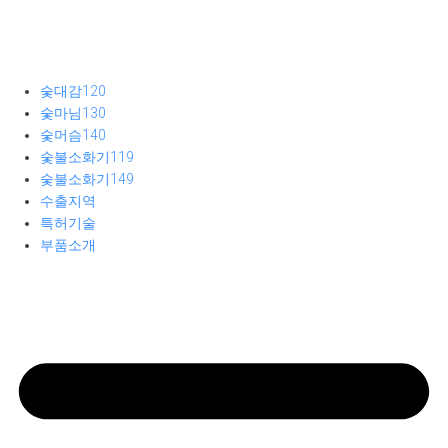
숯대감120
숯마님130
숯머슴140
숯불소화기119
숯불소화기149
수출지역
특허기술
부품소개