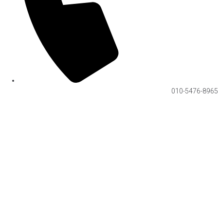
010-5476-8965
The quality of the product is the brand.
화력은 UP! 가스비는 DOWN!